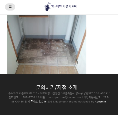
문의하기/지점 소개
주식회사 바른파트너2016 / 대표자명 : 전경진 / 서울특별시 강서구 공항대로 186, 408호 /
전화번호 : 1588-6708 / 이메일 : barunpartner@naver.com / 사업자등록번호 : 225-
88-00456
© 바른파트너2016
2023.
Businessx theme designed by
Acosmin
.