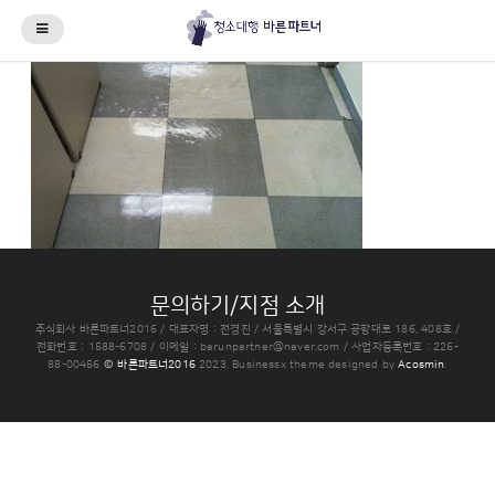
문의하기/지점 소개
주식회사 바른파트너2016 / 대표자명 : 전경진 / 서울특별시 강서구 공항대로 186, 408호 /
전화번호 : 1588-6708 / 이메일 : barunpartner@naver.com / 사업자등록번호 : 225-
88-00456
© 바른파트너2016
2023.
Businessx theme designed by
Acosmin
.