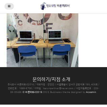
문의하기/지점 소개
주식회사 바른파트너2016 / 대표자명 : 전경진 / 서울특별시 강서구 공항대로 186, 408호 /
전화번호 : 1588-6708 / 이메일 : barunpartner@naver.com / 사업자등록번호 : 225-
88-00456
© 바른파트너2016
2023.
Businessx theme designed by
Acosmin
.