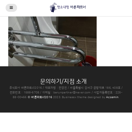
문의하기/지점 소개
주식회사 바른파트너2016 / 대표자명 : 전경진 / 서울특별시 강서구 공항대로 186, 408호 /
전화번호 : 1588-6708 / 이메일 : barunpartner@naver.com / 사업자등록번호 : 225-
88-00456
© 바른파트너2016
2023.
Businessx theme designed by
Acosmin
.